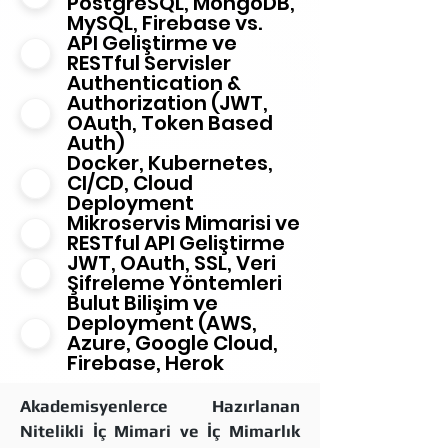
Ayrıca, sınırlı kontenjan
PostgreSQL, MongoDB,
eğitimin kalitesine değil, sizin
MySQL, Firebase vs.
Bu sertifika, iş dünyasında bir
nedeniyle, erken başvurunun
API Geliştirme ve
çabanıza da bağlıdır!
kapıyı açan anahtardır,
avantajlarını kaçırmamak
RESTful Servisler
Backend Bootcamp, bütün
ancak sizi işe yerleştirecek
için şimdiden harekete
Authentication &
kapıları açmanız için size
olan şey, edindiğiniz bilgi ve
geçmelisiniz! Siz de yazılım
Authorization (JWT,
anahtarı sunar, şimdi sıra
bu bilgiyi nasıl
dünyasında kendinize
OAuth, Token Based
sizde!
Auth)
uyguladığınızdır. Backend
sağlam bir yer edinmek
Docker, Kubernetes,
Bootcamp, sizi yalnızca
istiyorsanız, Backend
CI/CD, Cloud
eğitmekle kalmaz, aynı
Bootcamp tam size göre!
Deployment
zamanda iş hayatına güçlü
Mikroservis Mimarisi ve
bir adım atmanız için
RESTful API Geliştirme
JWT, OAuth, SSL, Veri
ihtiyacınız olan tüm desteği
Şifreleme Yöntemleri
sağlar!
Bulut Bilişim ve
Deployment (AWS,
Azure, Google Cloud,
Firebase, Herok
Akademisyenlerce Hazırlanan
Nitelikli İç Mimari ve İç Mimarlık