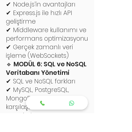
✔ Node.js’in avantajları
✔ Express.js ile hızlı API
geliştirme
✔ Middleware kullanımı ve
performans optimizasyonu
✔ Gerçek zamanlı veri
işleme (WebSockets)
🔹 MODÜL 6: SQL ve NoSQL
Veritabanı Yönetimi
✔ SQL ve NoSQL farkları
✔ MySQL, PostgreSQL,
MongoDB ve Firebase
karşılaştırması
✔ Veritabanı tasarımı ve
optimizasyon teknikleri