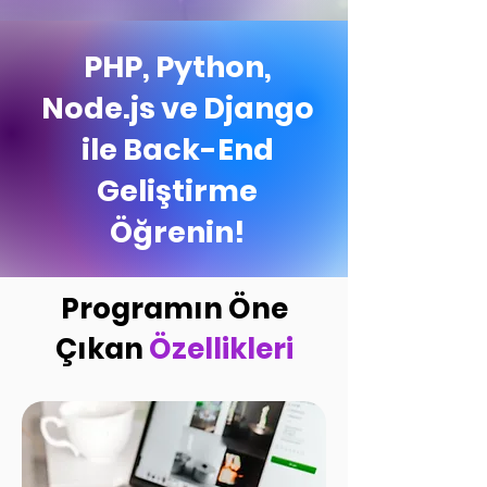
PHP, Python,
Node.js ve Django
ile Back-End
Geliştirme
Öğrenin!
Programın Öne
Çıkan
Özellikleri