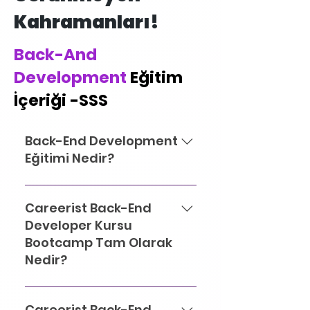
Kahramanları!
Back-And
Development
Eğitim
İçeriği -SSS
Back-End Development
Eğitimi Nedir?
Dijital dünyanın arkasındaki
görünmeyen kahramanlar,
Careerist Back-End
Back-End Developer’lar! Web
Developer Kursu
sitelerinin ve uygulamaların
Bootcamp Tam Olarak
sorunsuz çalışmasını
Nedir?
sağlayan, kullanıcının
görmediği ancak
Careerist Digital
deneyimini kusursuz hale
Academy’nin Back-End
Careerist Back-End