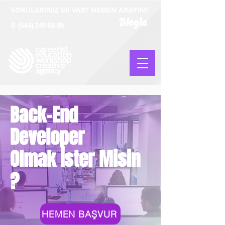
SORULARINIZ MI VAR? HEMEN ARAYIN?
Blogla
0
(544) 249 66 99
Back-End
Developer
Olmak İster Misin
?
HEMEN BAŞVUR