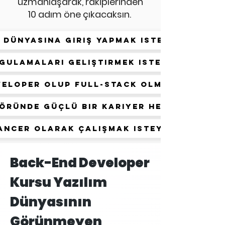
uzmanlaşarak, rakiplerinden
10 adım öne çıkacaksın.
m dünyasına giriş yapmak isteyenler
gulamaları geliştirmek isteyenler
veloper olup Full-Stack olmak isteyen
töründe güçlü bir kariyer hedefleyenl
ancer olarak çalışmak isteyenler
Back-End Developer
Kursu Yazılım
Dünyasının
Görünmeyen