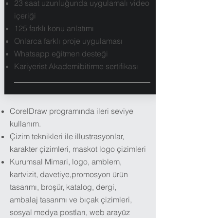
23 saat uzunluğunda uygulamalı video
içeriği
125 farklı konu anlatımı
Onlarca farklı proje uygulaması
Whatsapp eğitmen desteği
Kariyerist Akademibitirme sertifikası
CorelDraw programında ileri seviye
kullanım.
Çizim teknikleri ile illustrasyonlar,
karakter çizimleri, maskot logo çizimleri
Kurumsal Mimari, logo, amblem,
kartvizit, davetiye,promosyon ürün
tasarımı, broşür, katalog, dergi,
ambalaj tasarımı ve bıçak çizimleri,
sosyal medya postları, web arayüz