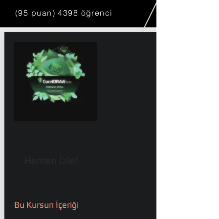
(95 puan) 4398 öğrenci
₺529,99
Hemen İzle!
Bu Kursun İçeriği