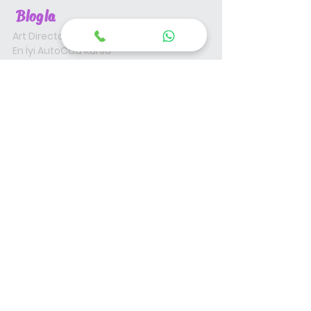
Blogla
Art Director Nasıl Olunur ?
En İyi AutoCad Kursu
Mesleki ve Teknik Eğitim Trendleri
İş Ararken Nelere Dikkat Etmeliyiz?
Etkili Özgeçmiş CV Nasıl Hazırlanır?
En iyi Online Grafik Tasarım Kursu Nerede?
İstanbul'da En iyi Grafik Tasarım Kursu
3Ds Max Kursu ile Geleceği Yakala
İç Mimarlık Kursu En Yüksek Kazançlı Meslek
Öğrenci Çalışmaları
Mekan Kiralama
İş ve Staj Garantisi
Başarı Hikayeleri
Eğitim Garantisi