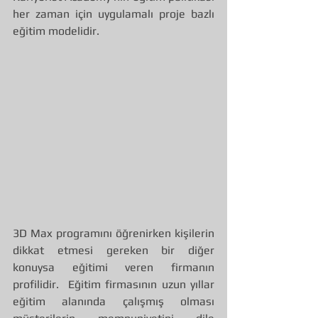
her zaman için uygulamalı proje bazlı 
eğitim modelidir.
3D Max programını öğrenirken kişilerin 
dikkat etmesi gereken bir diğer 
konuysa eğitimi veren firmanın 
profilidir.  Eğitim firmasının uzun yıllar 
eğitim alanında çalışmış olması 