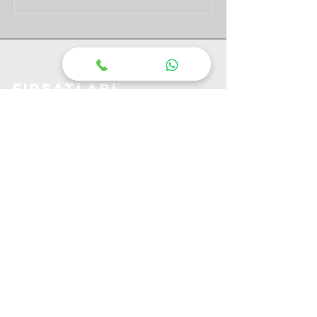
Fırsatları
kaçırma!
Ad Soyad
*
Telefon
*
E-posta
Eğitimini Seç
Mesajınızı İletiniz