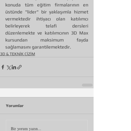
konuda tüm eğitim firmalarının en 
üstünde "lider" bir yaklaşımla hizmet 
vermektedir ihtiyacı olan katılımcı 
belirleyerek telafi dersleri 
düzenlemekte ve katılımcının 3D Max 
kursundan maksimum fayda 
sağlamasını garantilemektedir.
3D & TEKNİK ÇİZİM
Yorumlar
Bir yorum yazın...