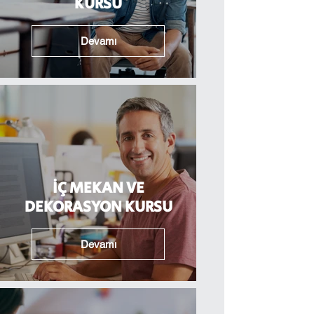
KURSU
Devamı
İÇ MEKAN VE
DEKORASYON KURSU
Devamı