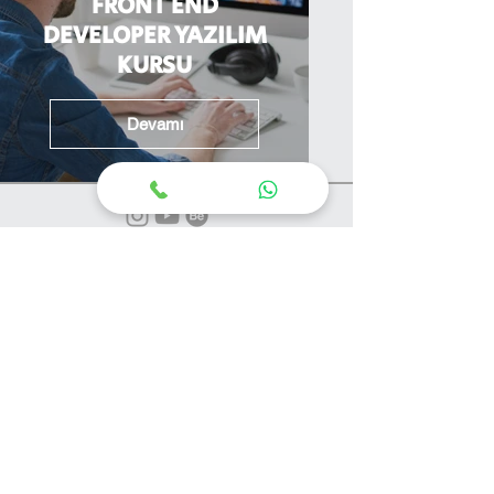
FRONT END
DEVELOPER YAZILIM
KURSU
Devamı
Fırsatları
kaçırma!
Ad Soyad
*
Telefon
*
E-posta