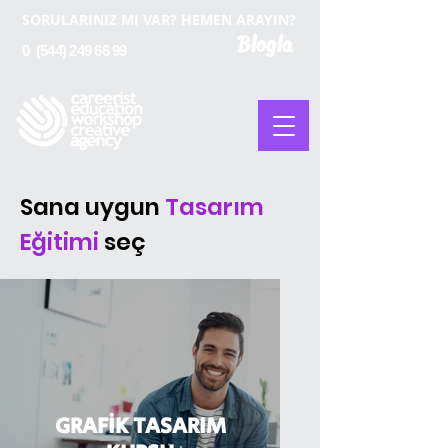
SORULARINIZ MI VAR? HEMEN ARAYIN?
Blogla
0
(544) 249 66 99
Sana uygun
Tasarım
Eğitimi
seç
GRAFİK TASARIM