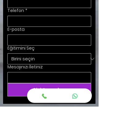
Telefon
*
E-posta
Eğitimini Seç
Mesajınızı İletiniz
Sizi Arayalım
Blogla
Art Director Nasıl Olunur ?
En İyi AutoCad Kursu