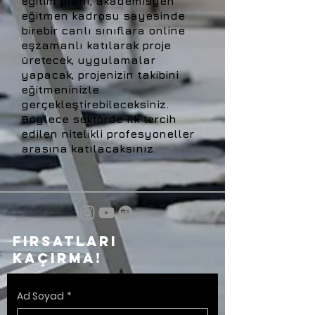
eğitim planı, akademisyen
eğitmen kadrosu sayesinde
birebir canlı sınıflara online
eşzamanlı katılarak proje
üretecek, uygulamalar
yapacak, projenizin takibini
eğitmeninizle
gerçekleştirebileceksiniz.
Böylece sektörde ilk tercih
edilen nitelikli profesyoneller
arasına katılacaksınız.
Fırsatları
kaçırma!
Ad Soyad
*