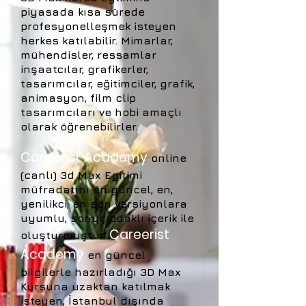
piyasada kısa sürede
profesyonelleşmek isteyen
herkes katılabilir. Mimarlar,
mühendisler, ressamlar
inşaatcılar, grafikerler,
tasarımcılar, eğitimciler, grafik,
animasyon, film clip
tasarımcıları ve hobi amaçlı
olarak öğrenebilirler.
Careerist Academy
online
(canlı) 3d Max Egitimi
müfradatını en güncel, en,
yenilikci, en son versiyonlara
uyumlu, sonuç odaklı içerik ile
Careerist
oluşturmuştur.
Academy
en güncel
bilgilerle hazırladığı 3D Max
Kursuna uzaktan katılmak
isteyen, İstanbul dışında