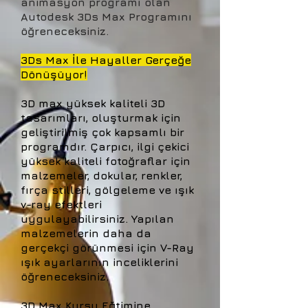
animasyon programı olan
Autodesk 3Ds Max Programını
öğreneceksiniz.
3Ds Max İle Hayaller Gerçeğe
Dönüşüyor!
3D max yüksek kaliteli 3D
tasarımları, oluşturmak için
geliştirilmiş çok kapsamlı bir
programdır. Çarpıcı, ilgi çekici
yüksek kaliteli fotoğraflar için
malzemeler, dokular, renkler,
fırça stilleri, gölgeleme ve ışık
v-ray efektleri
uygulayabilirsiniz. Yapılan
malzemelerin daha da
gerçekçi görünmesi için V-Ray
ışık ayarlarının inceliklerini
öğreneceksiniz.
3D Max Kursu Eğtimine