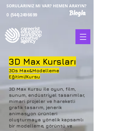
SORULARINIZ MI VAR? HEMEN ARAYIN?
Blogla
0
(544) 249 66 99
3D Max Kursları
3Ds Max&Modelleme
Eğitimi/Kursu
3D Max Kursu ile oyun, film,
sunum, endüstriyel tasarımlar,
mimari projeler ve hareketli
grafik tasarım, jenerik
animasyon ürünleri
oluşturmaya yönelik kapsamlı
bir modelleme, görüntü ve