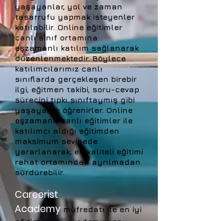
yaşayanlar, yol ve zaman
tasarrufu yapmak isteyenler
katılabilir. Online eğitimler
canlı sınıf ortamına
eşzamanlı katılım sağlanarak
düzenlenmektedir. Böylece
katılımcılarımız canlı
sınıflarda gerçekleşen birebir
ilgi, eğitmen takibi, soru-cevap
sürecini tıpkı sınıftaymış gibi
yaşayarak öğrenirler. Online
eşzamanlı canlı eğitimler ile
katılımcı aldığı eğitimden
maksimum seviyede
yararlanarak, en kaliteli eğitimi
rahat ortamından ayrılmadan
sürdürebilir.
Careerist
Academy
müfredatı ile en iyi