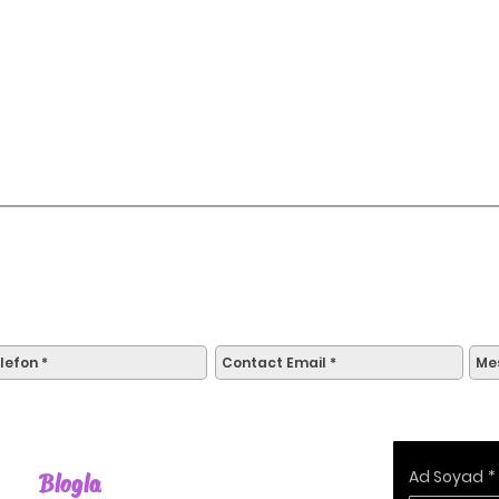
Fırsatları kaçırma!
Ad Soyad
*
Blogla