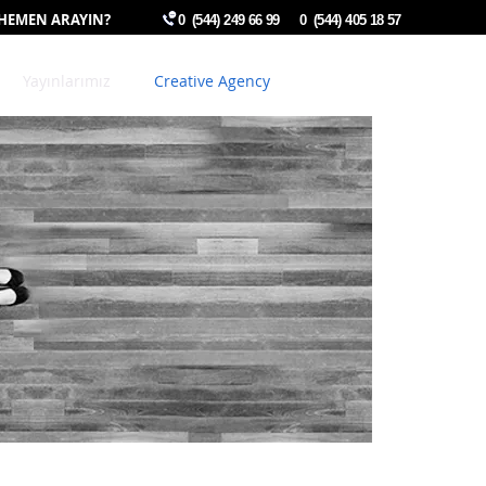
 HEMEN ARAYIN?
0 (544) 249 66 99
0 (544) 405 18 57
Blogla
Yayınlarımız
Creative Agency