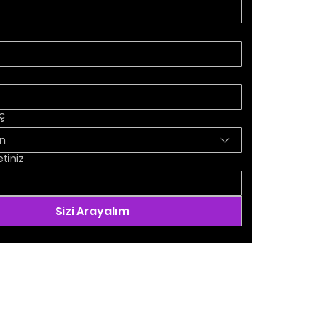
eç
in
etiniz
Sizi Arayalım