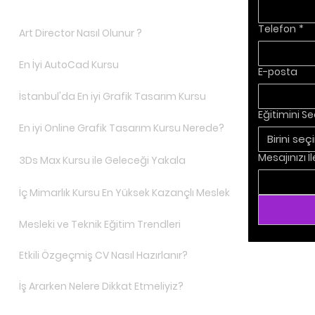
Telefon
*
Art Director Nasıl Olunur ?
En İyi AutoCad Kursu
E-posta
İstanbul'da En iyi Grafik Tasarım Kursu
Eğitimini S
En iyi Online Grafik Tasarım Kursu Nerede?
Birini seç
Mesajınızı İl
3Ds Max Kursu ile Geleceği Yakala
İç Mimarlık Kursu En Yüksek Kazançlı Meslek
Mesleki ve Teknik Eğitim Trendleri
Etkili Özgeçmiş CV Nasıl Hazırlanır?
İş Ararken Nelere Dikkat Etmeliyiz?