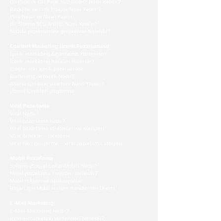
On Page ve Off Page SEO Nedir? Nasıl Yapılır?
Backlink ve Link İnşaası Nasıl Yapılır?
Ping Nedir ve Nasıl Yapılır
Bir Sitenin SEO Analizi Nasıl Yapılır?
SEO’da yapılmaması gerekenler Nelerdir?
Content Marketing (İçerik Pazarlaması)
İçerik marketing ölçümleme Yöntemleri
İçerik marketing hataları Nelerdir?
Bloglar için içerik pazarlaması
Bumerang network Nedir?
Arama için blog yönetimi Nasıl Yapılır?
Görsel içerikleri oluşturma
Viral Pazarlama
Viral Nedir?
Viral pazarlama nedir?
Viral pazarlama stratejileri ve süreçleri
Vİral örnekler - inceleme
Viral fikir geliştirme – viral pazarlama atölyesi
Mobil Pazarlama
Solomo (Sosyal-Lokal-Mobil) Nedir?
Mobil pazarlama Trendleri Nelerdir?
Mobil reklam ve aplikasyonlar
Başarı İçin Mobil reklam trendlerinin Önemi
E-Mail Marketing
E-Mail Marketing Nedir?
İzinli e-marketing yöntemleri Nelerdir?