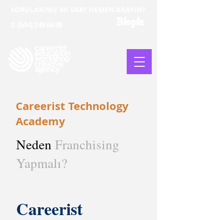
SORULARINIZ MI VAR? HEMEN ARAYIN?
Blogla
0
(544) 249 66 99
Careerist Technology
Academy
Neden
Franchising
Yapmalı?
Careerist