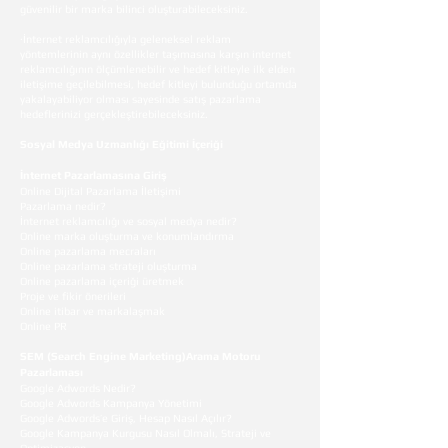
güvenilir bir marka bilinci oluşturabileceksiniz.
·İnternet reklamcılığıyla geleneksel reklam
yöntemlerinin aynı özellikler taşımasına karşın internet
reklamcılığının ölçümlenebilir ve hedef kitleyle ilk elden
iletişime geçilebilmesi, hedef kitleyi bulunduğu ortamda
yakalayabiliyor olması sayesinde satış pazarlama
hedeflerinizi gerçekleştirebileceksiniz.
Sosyal Medya Uzmanlığı Eğitimi İçeriği
İnternet Pazarlamasına Giriş
Online Dijital Pazarlama İletişimi
Pazarlama nedir?
İnternet reklamcılığı ve sosyal medya nedir?
Online marka oluşturma ve konumlandırma
Online pazarlama mecraları
Online pazarlama strateji oluşturma
Online pazarlama içeriği üretmek
Proje ve fikir önerileri
Online itibar ve markalaşmak
Online PR
SEM (Search Engine Marketing)Arama Motoru
Pazarlaması
Google Adwords Nedir?
Google Adwords Kampanya Yönetimi
Google Adwords’e Giriş, Hesap Nasıl Açılır?
Google Kampanya Kurgusu Nasıl Olmalı, Strateji ve