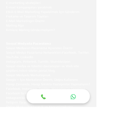
E-marketing stratejileri
E-mail kampanyaları yaratmak
Etkili E-Mail Marketing Yapabilmek İçin Gönderim
Frekansı ve Tasarım Tüyoları
E-Mail Marketingin Önemi
Mailing Ağzı
Kimlere Mailing Göndermeliyim?
Sosyal Medyada Pazaralama
Sosyal Medyanın Pazarlama Açısından Önemi
Sosyal Medya Pazarlama Networkleri:Facebook, Twitter,
YouTube, LinkedIn
Instagram, Pinterest, Tumblr, StumbleUpon
Sosyal medya ve tüketici davranışları ve Web site
çeşitleri,mikro siteler,portal,blog,
Sosyal Medyada Markalaşmak
Google + İçin Markaların Önemi, Doğru Kullanımı
Hangi Zamanda, Hangi Sıklıkla Paylaşımlar Yapmalıyım?
Facebook, Instagram, Twitter Marketing’in Temelleri
Facebook’ta Hızlı Büyümek İçin Tip ve Trick’ler
Instagram’da Marketing: Görsel Hikayecilik ile Marka
İletişimi Yaratmak
Online Marka Oluşturmak ve Konumlandırma
Sosyal Medyada Paylaşım Kuralları
Youtube ile Video Pazarlaması
Daha İyi ROI İçin Kullanıcıları/Takipçileri Dinleyebilmek
Sosyal Zeka, Sosyal CRM ve Topluluk Yönetimi
Sosyal Medya Yönetim Araçlarının Kullanımı (Hootsuite,
Reachpod, Buffer)