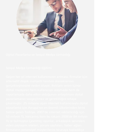
Dijital Pazarlama ve Sosyal Medya Uzmanlığı
Sosyal Medya Uzmanlığı Eğitimi
Geçen her yıl internet kullanımının artması, firmalar için
alternatif düşük maliyetli tanıtım olanaklarının
gerçekleşmesine neden oluyor. Reklam veren içinse
dijital medyanın hem kullanıcıya ulaşmada hem de
raporlamada daha etkin olduğunun anlaşılması dijital
pazarlamanın vazgeçilmez ve gerekliliğini ortaya
çıkarmıştır. 25 milyonu aşan internet kullanıcısıyla dijital
pazarlama için Avrupa’nın en önemli ülkelerinden birisi
haline gelen Türkiye, 2007’de internet reklamcılığı için
53 milyon TL harcamış iken bu rakam 2008’de 84 milyon
TL‘yi bulmuştur.Çevrimiçi oyunlar, arkadaşlık servisleri,
video paylaşım siteleri, yorum sayfaları, haber ağları
firmaların potansiyel müşterilerini biraraya topladıkça