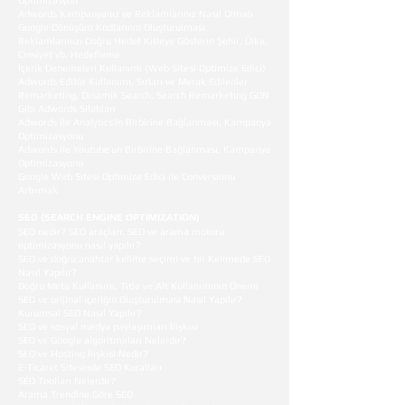
Optimizasyon
Adwords Kampanyanız ve Reklamlarınız Nasıl Olmalı
Google Dönüşüm Kodlarının Oluşturulması
Reklamlarınızı Doğru Hedef Kitleye Gösterin Şehir, Ülke,
Cinsiyet vb. Hedefleme
İçerik Denemeleri Kullanımı (Web Sitesi Optimize Edici)
Adwords Editör Kullanımı, Sırları ve Merak Edilenler
Remarketing, Dinamik Search, Search Remarketing GDN
Gibi Adwords Silahları
Adwords ile Analytics’in Birbirine Bağlanması, Kampanya
Optimizasyonu
Adwords ile Youtube’un Birbirine Bağlanması, Kampanya
Optimizasyonu
Google Web Sitesi Optimize Edici ile Conversionu
Artırmak
SEO (SEARCH ENGINE OPTIMIZATION)
SEO nedir? SEO araçları. SEO ve arama motoru
optimizasyonu nasıl yapılır?
SEO ve doğru anahtar kelime seçimi ve bir Kelimede SEO
Nasıl Yapılır?
Doğru Meta Kullanımı, Title ve Alt Kullanımının Önemi
SEO ve orijinal içeriğin Oluşturulması Nasıl Yapılır?
Kurumsal SEO Nasıl Yapılır?
SEO ve sosyal medya paylaşımları İlişkisi
SEO ve Google algoritmaları Nelerdir?
SEO ve Hosting İlişkisi Nedir?
E-Ticaret Sitesinde SEO Kuralları
SEO Toolları Nelerdir?
Arama Trendine Göre SEO