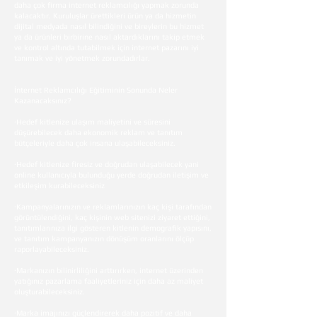
daha çok firma internet reklamcılığı yapmak zorunda
kalacaktır. Kuruluşlar ürettikleri ürün ya da hizmetin
dijital medyada nasıl bilindiğini ve bireylerin bu hizmet
ya da ürünleri birbirine nasıl aktardıklarını takip etmek
ve kontrol altında tutabilmek için internet pazarını iyi
tanımak ve iyi yönetmek zorundadırlar.
İnternet Reklamcılığı Eğitiminin Sonunda Neler
Kazanacaksınız?
·Hedef kitlenize ulaşım maliyetini ve süresini
düşürebilecek daha ekonomik reklam ve tanıtım
bütçeleriyle daha çok insana ulaşabileceksiniz.
·Hedef kitlenize firesiz ve doğrudan ulaşabilecek yani
online kullanıcıyla bulunduğu yerde doğrudan iletişim ve
etkileşim kurabileceksiniz
·Kampanyalarınızın ve reklamlarınızın kaç kişi tarafından
görüntülendiğini, kaç kişinin web sitenizi ziyaret ettiğini,
tanıtımlarınıza ilgi gösteren kitlenin demografik yapısını,
ve tanıtım kampanyanızın dönüşüm oranlarını ölçüp
raporlayabileceksiniz.
·Markanızın bilinirliliğini arttırırken, internet üzerinden
yatığınız pazarlama faaliyetleriniz için daha az maliyet
oluşturabileceksiniz.
·Marka imajınızı güçlendirerek daha pozitif ve daha